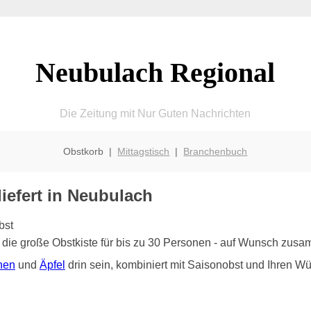
Neubulach Regional
Die Zeitung mit Nur Guten Nachrichten
Obstkorb |
Mittagstisch
|
Branchenbuch
liefert in Neubulach
t die große Obstkiste für bis zu 30 Personen - auf Wunsch zus
nen
und
Äpfel
drin sein, kombiniert mit Saisonobst und Ihren W